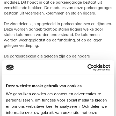
modules. Dit houdt in dat de parkeergarage bestaat uit
verschillende blokken. De modules van onze parkeergarages
bestaan uit vloerdelen, kolommen en stalen liggers.
De vloerdelen zijn opgedeeld in parkeerplaatsen en rijbanen.
Deze worden aangebracht op stalen liggers welke door
stalen kolommen worden ondersteund. De kolommen
worden weer geplaatst op de fundering, of op de lager
gelegen verdieping.
De parkeerdekken die gelegen zijn op de hogere
verdiepingen worden voorzien van een gecombineerde op-
en afrit. De rand van de garage zal worden afgewerkt met
een spijlenhekwerk. Ter extra beveiliging en om schade aan
auto's te voorkomen worden alle parkeerplaatsen voorzien
van een geleiderail, welke functioneert als vangrail.
Deze website maakt gebruik van cookies
Op de begane grond wordt in de meeste gevallen normaal
We gebruiken cookies om content en advertenties te
straatwerk aangebracht. Dit bepalen we per project,
personaliseren, om functies voor social media te bieden
afhankelijk van al eerder aangebracht straatwerk en
en om ons websiteverkeer te analyseren. Ook delen we
natuurlijk jou wensen. Hoe we de in- en uitgang van de
informatie over uw gebruik van onze site met onze
parkeergarage bouwen is afhankelijk van de locatie van de