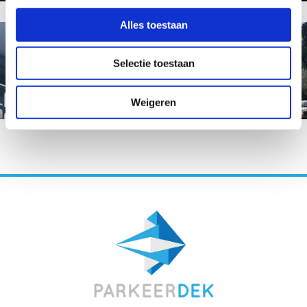
Alles toestaan
Kolommen en trappen
Selectie toestaan
Weigeren